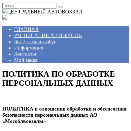
Перейти
Search
к
for:
содержанию
ГЛАВНАЯ
РАСПИСАНИЕ АВТОБУСОВ
Билеты на автобус
Информация
Контакты
Мой заказ
ПОЛИТИКА ПО ОБРАБОТКЕ
ПЕРСОНАЛЬНЫХ ДАННЫХ
ПОЛИТИКА в отношении обработки и обеспечения
безопасности персональных данных АО
«Мособлвокзалы»