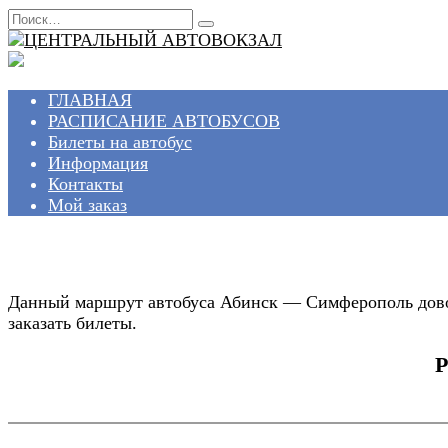
Перейти
Search
к
for:
содержанию
ГЛАВНАЯ
РАСПИСАНИЕ АВТОБУСОВ
Билеты на автобус
Информация
Контакты
Мой заказ
Данный маршрут автобуса Абинск — Симферополь довол
заказать билеты.
Р