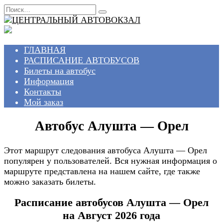
Перейти
Search
к
for:
содержанию
ГЛАВНАЯ
РАСПИСАНИЕ АВТОБУСОВ
Билеты на автобус
Информация
Контакты
Мой заказ
Автобус Алушта — Орел
Этот маршрут следования автобуса Алушта — Орел
популярен у пользователей. Вся нужная информация о
маршруте представлена на нашем сайте, где также
можно заказать билеты.
Расписание автобусов Алушта — Орел
на Август 2026 года