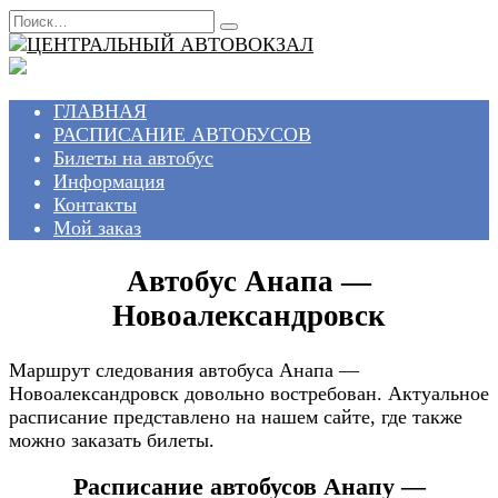
Перейти
Search
к
for:
содержанию
ГЛАВНАЯ
РАСПИСАНИЕ АВТОБУСОВ
Билеты на автобус
Информация
Контакты
Мой заказ
Автобус Анапа —
Новоалександровск
Маршрут следования автобуса Анапа —
Новоалександровск довольно востребован. Актуальное
расписание представлено на нашем сайте, где также
можно заказать билеты.
Расписание автобусов Анапу —