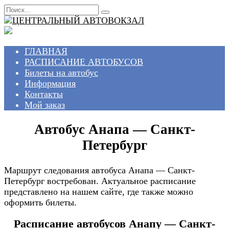
Перейти
Search
к
for:
содержанию
ГЛАВНАЯ
РАСПИСАНИЕ АВТОБУСОВ
Билеты на автобус
Информация
Контакты
Мой заказ
Автобус Анапа — Санкт-
Петербург
Маршрут следования автобуса Анапа — Санкт-
Петербург востребован. Актуальное расписание
представлено на нашем сайте, где также можно
оформить билеты.
Расписание автобусов Анапу — Санкт-