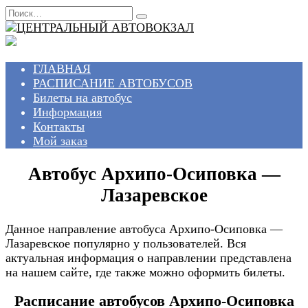
Перейти
Search
к
for:
содержанию
ГЛАВНАЯ
РАСПИСАНИЕ АВТОБУСОВ
Билеты на автобус
Информация
Контакты
Мой заказ
Автобус Архипо-Осиповка —
Лазаревское
Данное направление автобуса Архипо-Осиповка —
Лазаревское популярно у пользователей. Вся
актуальная информация о направлении представлена
на нашем сайте, где также можно оформить билеты.
Расписание автобусов Архипо-Осиповка