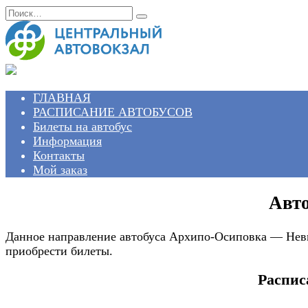
Перейти
Search
к
for:
содержанию
ГЛАВНАЯ
РАСПИСАНИЕ АВТОБУСОВ
Билеты на автобус
Информация
Контакты
Мой заказ
Авт
Данное направление автобуса Архипо-Осиповка — Неви
приобрести билеты.
Распис