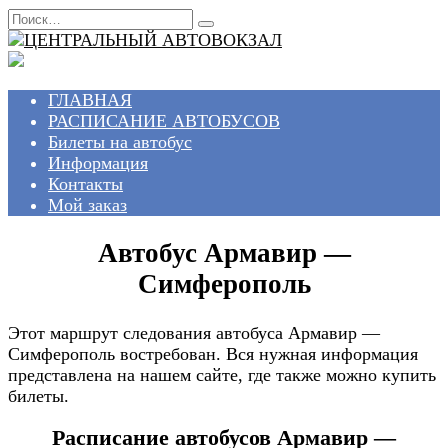
Перейти
Search
к
for:
содержанию
ГЛАВНАЯ
РАСПИСАНИЕ АВТОБУСОВ
Билеты на автобус
Информация
Контакты
Мой заказ
Автобус Армавир —
Симферополь
Этот маршрут следования автобуса Армавир —
Симферополь востребован. Вся нужная информация
представлена на нашем сайте, где также можно купить
билеты.
Расписание автобусов Армавир —