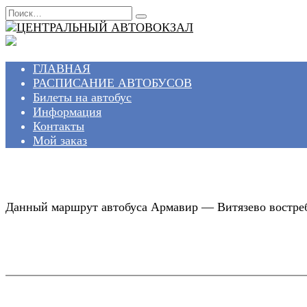
Перейти
Search
к
for:
содержанию
ГЛАВНАЯ
РАСПИСАНИЕ АВТОБУСОВ
Билеты на автобус
Информация
Контакты
Мой заказ
Данный маршрут автобуса Армавир — Витязево востребо