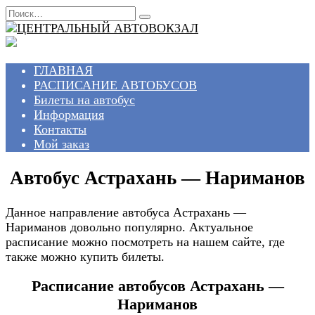
Перейти
Search
к
for:
содержанию
ГЛАВНАЯ
РАСПИСАНИЕ АВТОБУСОВ
Билеты на автобус
Информация
Контакты
Мой заказ
Автобус Астрахань — Нариманов
Данное направление автобуса Астрахань —
Нариманов довольно популярно. Актуальное
расписание можно посмотреть на нашем сайте, где
также можно купить билеты.
Расписание автобусов Астрахань —
Нариманов