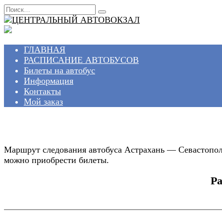
Перейти
Search
к
for:
содержанию
ГЛАВНАЯ
РАСПИСАНИЕ АВТОБУСОВ
Билеты на автобус
Информация
Контакты
Мой заказ
Маршрут следования автобуса Астрахань — Севастополь
можно приобрести билеты.
Ра