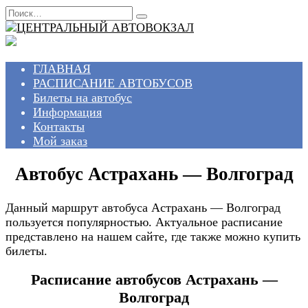
Перейти
Search
к
for:
содержанию
ГЛАВНАЯ
РАСПИСАНИЕ АВТОБУСОВ
Билеты на автобус
Информация
Контакты
Мой заказ
Автобус Астрахань — Волгоград
Данный маршрут автобуса Астрахань — Волгоград
пользуется популярностью. Актуальное расписание
представлено на нашем сайте, где также можно купить
билеты.
Расписание автобусов Астрахань —
Волгоград