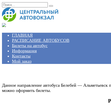
Перейти
Search
к
for:
содержанию
ГЛАВНАЯ
РАСПИСАНИЕ АВТОБУСОВ
Билеты на автобус
Информация
Контакты
Мой заказ
Данное направление автобуса Белебей — Альметьевск п
можно оформить билеты.
Р