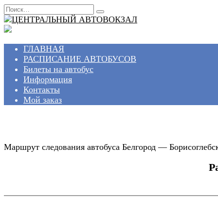
Перейти
Search
к
for:
содержанию
ГЛАВНАЯ
РАСПИСАНИЕ АВТОБУСОВ
Билеты на автобус
Информация
Контакты
Мой заказ
Маршрут следования автобуса Белгород — Борисоглебск 
Р