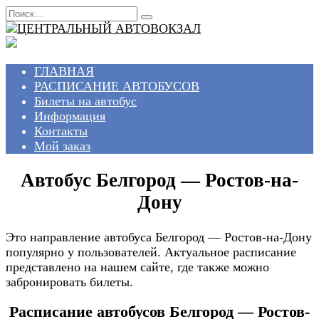
Перейти
Search
к
for:
содержанию
ГЛАВНАЯ
РАСПИСАНИЕ АВТОБУСОВ
Билеты на автобус
Информация
Контакты
Мой заказ
Автобус Белгород — Ростов-на-
Дону
Это направление автобуса Белгород — Ростов-на-Дону
популярно у пользователей. Актуальное расписание
представлено на нашем сайте, где также можно
забронировать билеты.
Расписание автобусов Белгород — Ростов-