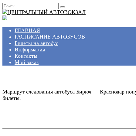
Перейти
Search
к
for:
содержанию
ГЛАВНАЯ
РАСПИСАНИЕ АВТОБУСОВ
Билеты на автобус
Информация
Контакты
Мой заказ
Маршрут следования автобуса Бирюч — Краснодар попул
билеты.