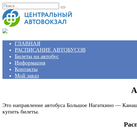
Перейти
Search
к
for:
содержанию
ГЛАВНАЯ
РАСПИСАНИЕ АВТОБУСОВ
Билеты на автобус
Информация
Контакты
Мой заказ
А
Это направление автобуса Большое Нагаткино — Канаш 
купить билеты.
Рас