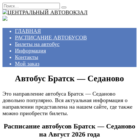
Перейти
Search
к
for:
содержанию
ГЛАВНАЯ
РАСПИСАНИЕ АВТОБУСОВ
Билеты на автобус
Информация
Контакты
Мой заказ
Автобус Братск — Седаново
Это направление автобуса Братск — Седаново
довольно популярно. Вся актуальная информация о
направлении представлена на нашем сайте, где также
можно приобрести билеты.
Расписание автобусов Братск — Седаново
на Август 2026 года