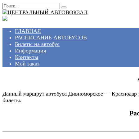
Перейти
Search
к
for:
содержанию
ГЛАВНАЯ
РАСПИСАНИЕ АВТОБУСОВ
Билеты на автобус
Информация
Контакты
Мой заказ
Данный маршрут автобуса Дивноморское — Краснодар во
билеты.
Ра