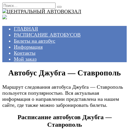
Перейти
Search
к
for:
содержанию
ГЛАВНАЯ
РАСПИСАНИЕ АВТОБУСОВ
Билеты на автобус
Информация
Контакты
Мой заказ
Автобус Джубга — Ставрополь
Маршрут следования автобуса Джубга — Ставрополь
пользуется популярностью. Вся актуальная
информация о направлении представлена на нашем
сайте, где также можно забронировать билеты.
Расписание автобусов Джубга —
Ставрополь