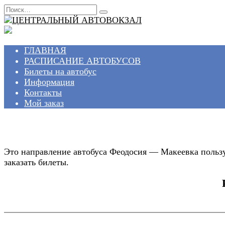
Перейти
Search
к
for:
содержанию
ГЛАВНАЯ
РАСПИСАНИЕ АВТОБУСОВ
Билеты на автобус
Информация
Контакты
Мой заказ
Это направление автобуса Феодосия — Макеевка пользу
заказать билеты.