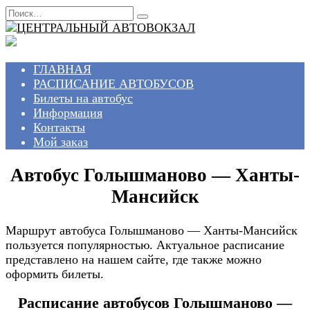
Перейти
Search
к
for:
содержанию
ГЛАВНАЯ
РАСПИСАНИЕ АВТОБУСОВ
Билеты на автобус
Информация
Контакты
Мой заказ
Автобус Голышманово — Ханты-
Мансийск
Маршрут автобуса Голышманово — Ханты-Мансийск
пользуется популярностью. Актуальное расписание
представлено на нашем сайте, где также можно
оформить билеты.
Расписание автобусов Голышманово —