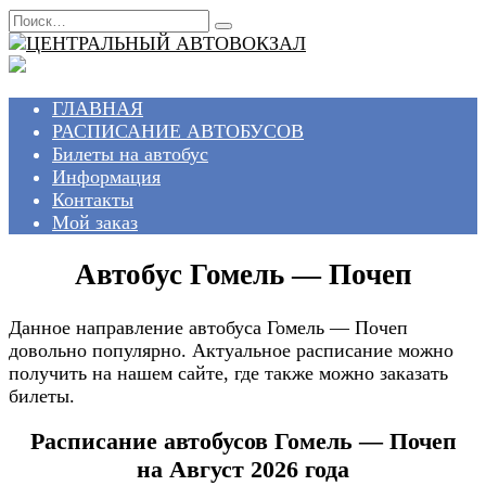
Перейти
Search
к
for:
содержанию
ГЛАВНАЯ
РАСПИСАНИЕ АВТОБУСОВ
Билеты на автобус
Информация
Контакты
Мой заказ
Автобус Гомель — Почеп
Данное направление автобуса Гомель — Почеп
довольно популярно. Актуальное расписание можно
получить на нашем сайте, где также можно заказать
билеты.
Расписание автобусов Гомель — Почеп
на Август 2026 года