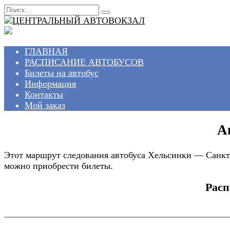
Перейти
Search
к
for:
содержанию
ГЛАВНАЯ
РАСПИСАНИЕ АВТОБУСОВ
Билеты на автобус
Информация
Контакты
Мой заказ
А
Этот маршрут следования автобуса Хельсинки — Санкт-
можно приобрести билеты.
Расп