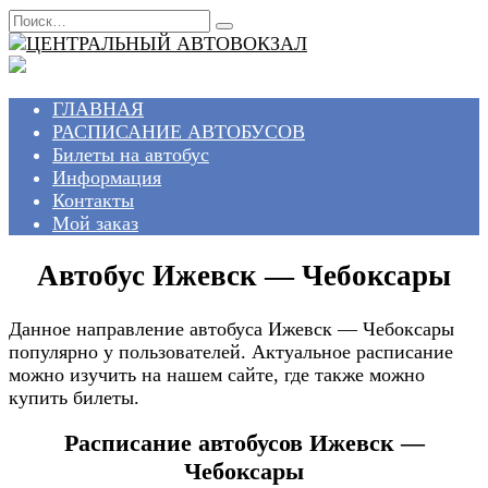
Перейти
Search
к
for:
содержанию
ГЛАВНАЯ
РАСПИСАНИЕ АВТОБУСОВ
Билеты на автобус
Информация
Контакты
Мой заказ
Автобус Ижевск — Чебоксары
Данное направление автобуса Ижевск — Чебоксары
популярно у пользователей. Актуальное расписание
можно изучить на нашем сайте, где также можно
купить билеты.
Расписание автобусов Ижевск —
Чебоксары