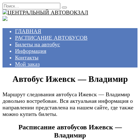
Перейти
Search
к
for:
содержанию
ГЛАВНАЯ
РАСПИСАНИЕ АВТОБУСОВ
Билеты на автобус
Информация
Контакты
Мой заказ
Автобус Ижевск — Владимир
Маршрут следования автобуса Ижевск — Владимир
довольно востребован. Вся актуальная информация о
направлении представлена на нашем сайте, где также
можно купить билеты.
Расписание автобусов Ижевск —
Владимир