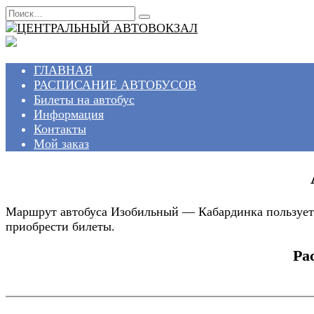
Перейти
Search
к
for:
содержанию
ГЛАВНАЯ
РАСПИСАНИЕ АВТОБУСОВ
Билеты на автобус
Информация
Контакты
Мой заказ
Маршрут автобуса Изобильный — Кабардинка пользуетс
приобрести билеты.
Ра