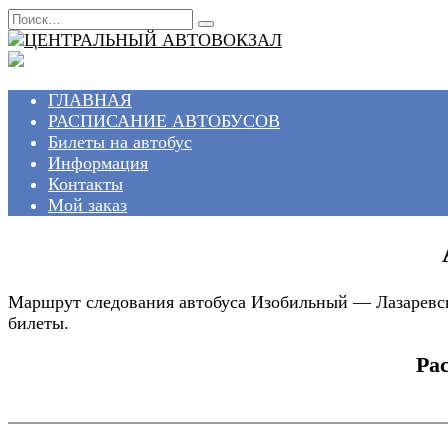
Перейти
Search
к
for:
содержанию
ГЛАВНАЯ
РАСПИСАНИЕ АВТОБУСОВ
Билеты на автобус
Информация
Контакты
Мой заказ
Маршрут следования автобуса Изобильный — Лазаревско
билеты.
Ра