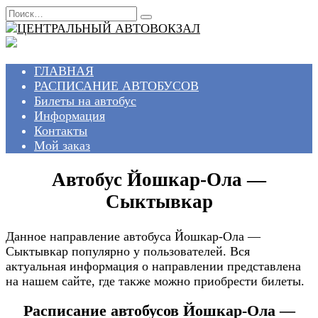
Перейти
Search
к
for:
содержанию
ГЛАВНАЯ
РАСПИСАНИЕ АВТОБУСОВ
Билеты на автобус
Информация
Контакты
Мой заказ
Автобус Йошкар-Ола —
Сыктывкар
Данное направление автобуса Йошкар-Ола —
Сыктывкар популярно у пользователей. Вся
актуальная информация о направлении представлена
на нашем сайте, где также можно приобрести билеты.
Расписание автобусов Йошкар-Ола —