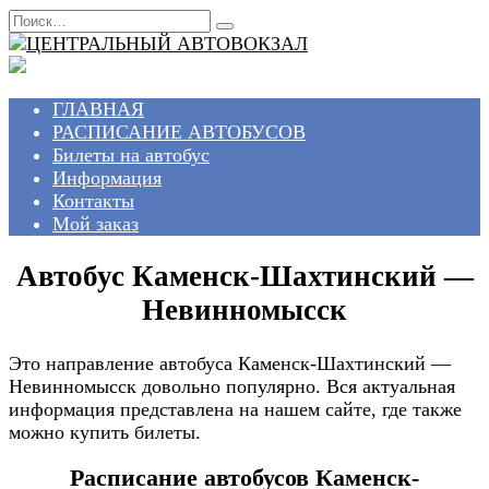
Перейти
Search
к
for:
содержанию
ГЛАВНАЯ
РАСПИСАНИЕ АВТОБУСОВ
Билеты на автобус
Информация
Контакты
Мой заказ
Автобус Каменск-Шахтинский —
Невинномысск
Это направление автобуса Каменск-Шахтинский —
Невинномысск довольно популярно. Вся актуальная
информация представлена на нашем сайте, где также
можно купить билеты.
Расписание автобусов Каменск-