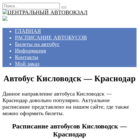
Перейти
Search
к
for:
содержанию
ГЛАВНАЯ
РАСПИСАНИЕ АВТОБУСОВ
Билеты на автобус
Информация
Контакты
Мой заказ
Автобус Кисловодск — Краснодар
Данное направление автобуса Кисловодск —
Краснодар довольно популярно. Актуальное
расписание представлено на нашем сайте, где также
можно оформить билеты.
Расписание автобусов Кисловодск —
Краснодар