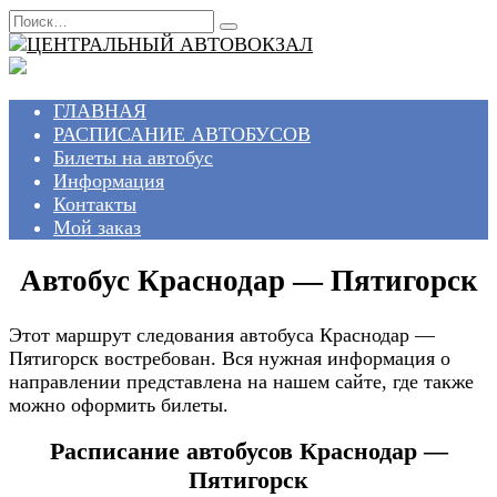
Перейти
Search
к
for:
содержанию
ГЛАВНАЯ
РАСПИСАНИЕ АВТОБУСОВ
Билеты на автобус
Информация
Контакты
Мой заказ
Автобус Краснодар — Пятигорск
Этот маршрут следования автобуса Краснодар —
Пятигорск востребован. Вся нужная информация о
направлении представлена на нашем сайте, где также
можно оформить билеты.
Расписание автобусов Краснодар —
Пятигорск