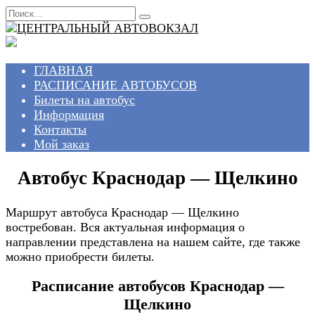
Перейти
Search
к
for:
содержанию
ГЛАВНАЯ
РАСПИСАНИЕ АВТОБУСОВ
Билеты на автобус
Информация
Контакты
Мой заказ
Автобус Краснодар — Щелкино
Маршрут автобуса Краснодар — Щелкино
востребован. Вся актуальная информация о
направлении представлена на нашем сайте, где также
можно приобрести билеты.
Расписание автобусов Краснодар —
Щелкино