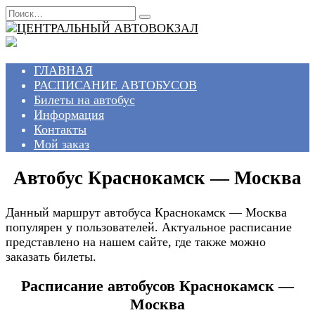
Перейти
Search
к
for:
содержанию
ГЛАВНАЯ
РАСПИСАНИЕ АВТОБУСОВ
Билеты на автобус
Информация
Контакты
Мой заказ
Автобус Краснокамск — Москва
Данный маршрут автобуса Краснокамск — Москва
популярен у пользователей. Актуальное расписание
представлено на нашем сайте, где также можно
заказать билеты.
Расписание автобусов Краснокамск —
Москва