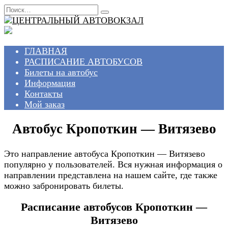
Перейти
Search
к
for:
содержанию
ГЛАВНАЯ
РАСПИСАНИЕ АВТОБУСОВ
Билеты на автобус
Информация
Контакты
Мой заказ
Автобус Кропоткин — Витязево
Это направление автобуса Кропоткин — Витязево
популярно у пользователей. Вся нужная информация о
направлении представлена на нашем сайте, где также
можно забронировать билеты.
Расписание автобусов Кропоткин —
Витязево