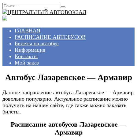
Перейти
Search
к
for:
содержанию
ГЛАВНАЯ
РАСПИСАНИЕ АВТОБУСОВ
Билеты на автобус
Информация
Контакты
Мой заказ
Автобус Лазаревское — Армавир
Данное направление автобуса Лазаревское — Армавир
довольно популярно. Актуальное расписание можно
получить на нашем сайте, где также можно заказать
билеты.
Расписание автобусов Лазаревское —
Армавир