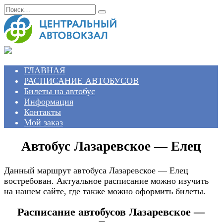
Перейти
Search
к
for:
содержанию
ГЛАВНАЯ
РАСПИСАНИЕ АВТОБУСОВ
Билеты на автобус
Информация
Контакты
Мой заказ
Автобус Лазаревское — Елец
Данный маршрут автобуса Лазаревское — Елец
востребован. Актуальное расписание можно изучить
на нашем сайте, где также можно оформить билеты.
Расписание автобусов Лазаревское —