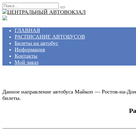
Перейти
Search
к
for:
содержанию
ГЛАВНАЯ
РАСПИСАНИЕ АВТОБУСОВ
Билеты на автобус
Информация
Контакты
Мой заказ
Данное направление автобуса Майкоп — Ростов-на-Дону
билеты.
Ра