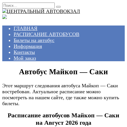
Перейти
Search
к
for:
содержанию
ГЛАВНАЯ
РАСПИСАНИЕ АВТОБУСОВ
Билеты на автобус
Информация
Контакты
Мой заказ
Автобус Майкоп — Саки
Этот маршрут следования автобуса Майкоп — Саки
востребован. Актуальное расписание можно
посмотреть на нашем сайте, где также можно купить
билеты.
Расписание автобусов Майкоп — Саки
на Август 2026 года