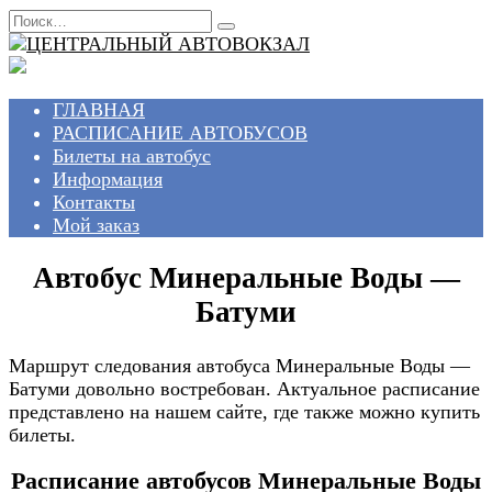
Перейти
Search
к
for:
содержанию
ГЛАВНАЯ
РАСПИСАНИЕ АВТОБУСОВ
Билеты на автобус
Информация
Контакты
Мой заказ
Автобус Минеральные Воды —
Батуми
Маршрут следования автобуса Минеральные Воды —
Батуми довольно востребован. Актуальное расписание
представлено на нашем сайте, где также можно купить
билеты.
Расписание автобусов Минеральные Воды