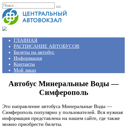
Перейти
Search
к
for:
содержанию
ГЛАВНАЯ
РАСПИСАНИЕ АВТОБУСОВ
Билеты на автобус
Информация
Контакты
Мой заказ
Автобус Минеральные Воды —
Симферополь
Это направление автобуса Минеральные Воды —
Симферополь популярно у пользователей. Вся нужная
информация представлена на нашем сайте, где также
можно приобрести билеты.