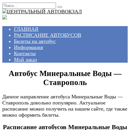
Перейти
Search
к
for:
содержанию
ГЛАВНАЯ
РАСПИСАНИЕ АВТОБУСОВ
Билеты на автобус
Информация
Контакты
Мой заказ
Автобус Минеральные Воды —
Ставрополь
Данное направление автобуса Минеральные Воды —
Ставрополь довольно популярно. Актуальное
расписание можно получить на нашем сайте, где также
можно оформить билеты.
Расписание автобусов Минеральные Воды