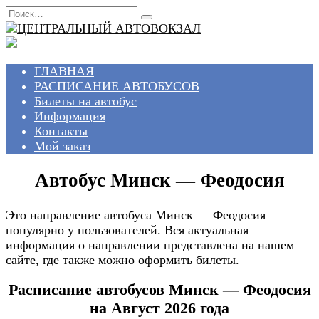
Перейти
Search
к
for:
содержанию
ГЛАВНАЯ
РАСПИСАНИЕ АВТОБУСОВ
Билеты на автобус
Информация
Контакты
Мой заказ
Автобус Минск — Феодосия
Это направление автобуса Минск — Феодосия
популярно у пользователей. Вся актуальная
информация о направлении представлена на нашем
сайте, где также можно оформить билеты.
Расписание автобусов Минск — Феодосия
на Август 2026 года