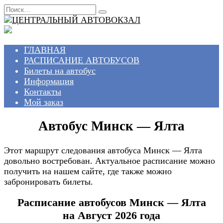
Перейти
Search
к
for:
содержанию
ГЛАВНАЯ
РАСПИСАНИЕ АВТОБУСОВ
Билеты на автобус
Информация
Контакты
Мой заказ
Автобус Минск — Ялта
Этот маршрут следования автобуса Минск — Ялта
довольно востребован. Актуальное расписание можно
получить на нашем сайте, где также можно
забронировать билеты.
Расписание автобусов Минск — Ялта
на Август 2026 года