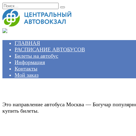
Перейти
Search
к
for:
содержанию
ГЛАВНАЯ
РАСПИСАНИЕ АВТОБУСОВ
Билеты на автобус
Информация
Контакты
Мой заказ
Это направление автобуса Москва — Богучар популярно
купить билеты.