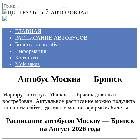
Перейти
Search
к
for:
содержанию
ГЛАВНАЯ
РАСПИСАНИЕ АВТОБУСОВ
Билеты на автобус
Информация
Контакты
Мой заказ
Автобус Москва — Брянск
Маршрут автобуса Москва — Брянск довольно
востребован. Актуальное расписание можно получить
на нашем сайте, где также можно оформить билеты.
Расписание автобусов Москву — Брянск
на Август 2026 года