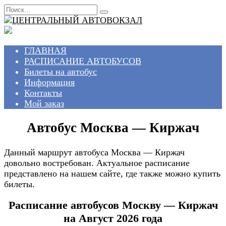
Перейти
Search
к
for:
содержанию
ГЛАВНАЯ
РАСПИСАНИЕ АВТОБУСОВ
Билеты на автобус
Информация
Контакты
Мой заказ
Автобус Москва — Киржач
Данный маршрут автобуса Москва — Киржач
довольно востребован. Актуальное расписание
представлено на нашем сайте, где также можно купить
билеты.
Расписание автобусов Москву — Киржач
на Август 2026 года