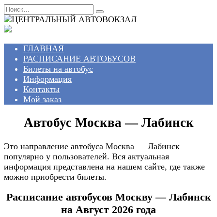
Перейти
Search
к
for:
содержанию
ГЛАВНАЯ
РАСПИСАНИЕ АВТОБУСОВ
Билеты на автобус
Информация
Контакты
Мой заказ
Автобус Москва — Лабинск
Это направление автобуса Москва — Лабинск
популярно у пользователей. Вся актуальная
информация представлена на нашем сайте, где также
можно приобрести билеты.
Расписание автобусов Москву — Лабинск
на Август 2026 года