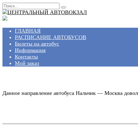
Перейти
Search
к
for:
содержанию
ГЛАВНАЯ
РАСПИСАНИЕ АВТОБУСОВ
Билеты на автобус
Информация
Контакты
Мой заказ
Данное направление автобуса Нальчик — Москва доволь