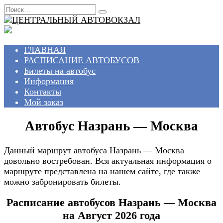
Перейти
Search
к
for:
содержанию
ГЛАВНАЯ
РАСПИСАНИЕ АВТОБУСОВ
Билеты на автобус
Информация
Контакты
Мой заказ
Автобус Назрань — Москва
Данный маршрут автобуса Назрань — Москва
довольно востребован. Вся актуальная информация о
маршруте представлена на нашем сайте, где также
можно забронировать билеты.
Расписание автобусов Назрань — Москва
на Август 2026 года